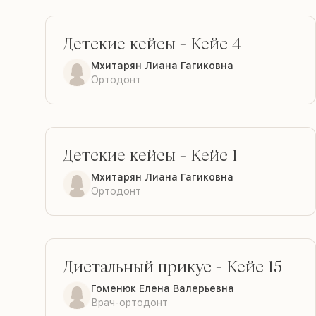
Детские кейсы
-
Кейс 4
ДО
ПОСЛЕ
Мхитарян Лиана Гагиковна
Ортодонт
Детские кейсы
-
Кейс 1
ДО
ПОСЛЕ
Мхитарян Лиана Гагиковна
Ортодонт
Дистальный прикус
-
Кейс 15
ДО
ПОСЛЕ
Гоменюк Елена Валерьевна
Врач-ортодонт