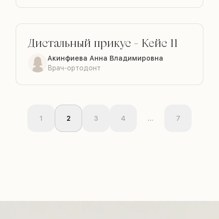
Дистальный прикус
-
Кейс 11
ДО
ПОСЛЕ
Акинфиева Анна Владимировна
Врач-ортодонт
1
2
3
4
...
7