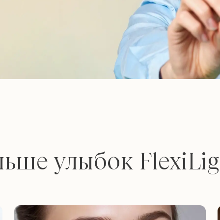
ьше улыбок FlexiLi