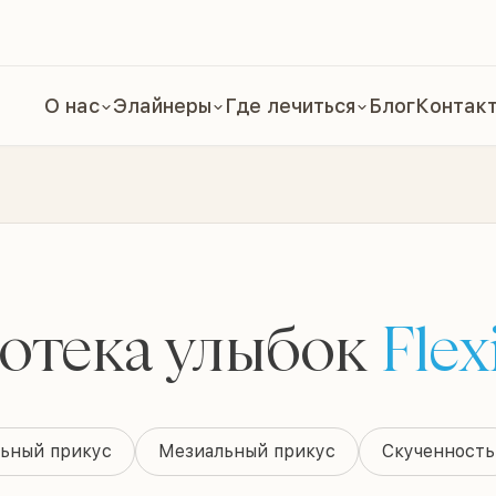
О нас
Элайнеры
Где лечиться
Блог
Контак
отека улыбок
Flex
ьный прикус
Мезиальный прикус
Скученность