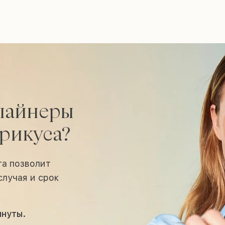
элайнеры
рикуса?
га позволит
лучая и срок
инуты.