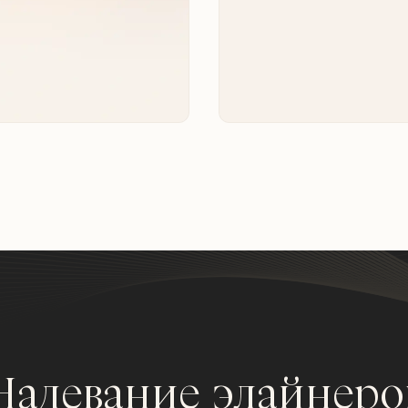
5.
Надевание элайнеро