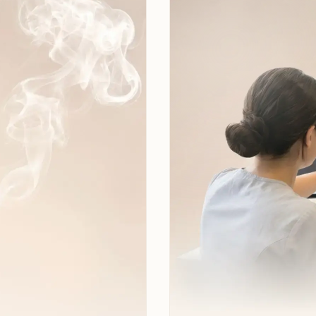
 элайнеров
поочередн
а для нового шага.
сначала на одной 
и
ем элайнеров;
воспользуйтесь