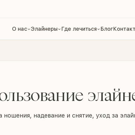
О нас
Элайнеры
Где лечиться
Блог
Контак
ользование элайн
 ношения, надевание и снятие, уход за элаи