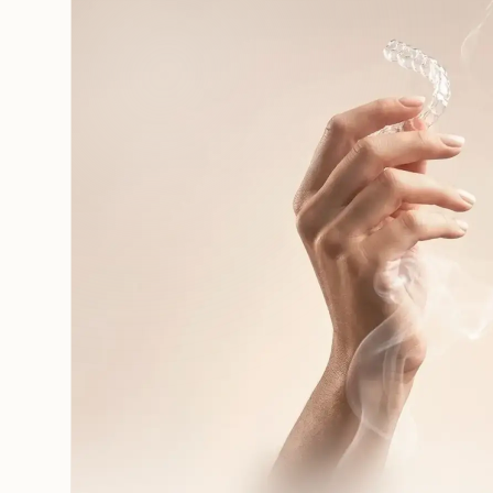
3.
Номер этапа ношения
указан на упаковке каждого комплект
Тщательно мойте рук
с мылом перед снятием или надевани
если нет возможности вымыть руки, 
антисептическими средствами.