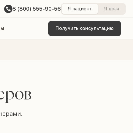
8 (800) 555-90-56
Я пациент
Я врач
ты
Получить консультацию
еров
̆нерами.