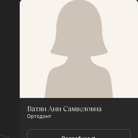
Ватян Ани Самвеловна
Ортодонт