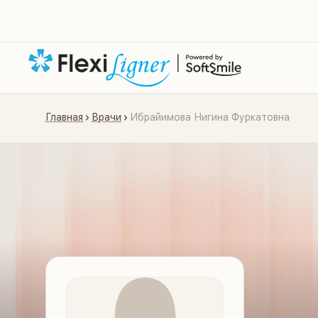
Главная
Врачи
Ибрайимова Нигина Фуркатовна