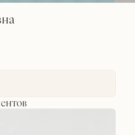
вна
иентов