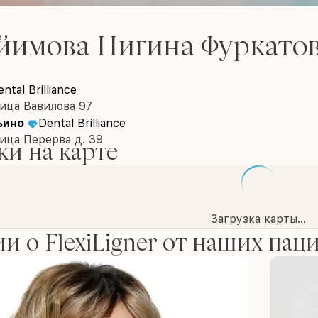
йимова Нигина Фуркато
ntal Brilliance
ица Вавилова 97
ьино
Dental Brilliance
ица Перерва д. 39
и на карте
Загрузка карты...
и о FlexiLigner от наших пац