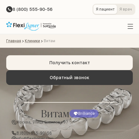
8 (800) 555-90-56
Я пациент
Я врач
Главная
Клиники
Витам
Получить контакт
Обратный звонок
Витам
Brilliance
Москва, улица Вавилова 97
8 (800) 555-90-56
info@flexiligner.com