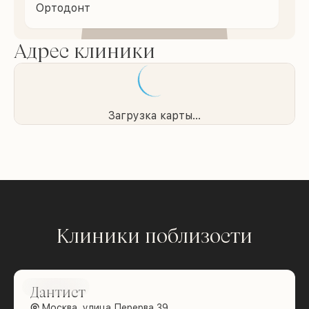
Ортодонт
Адрес клиники
Загрузка карты...
Клиники поблизости
Brilliance
Дантист
Москва, улица Перерва 39