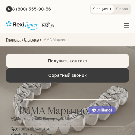
8 (800) 555-90-56
Я пациент
Я врач
Главная
Клиники
IMMA Марьино
Получить контакт
Обратный звонок
IMMA Марьино
Brilliance
Москва, улица Перерва д. 39
8 (800) 555-90-56
info@flexiligner.com