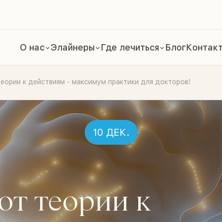
О нас
Элайнеры
Где лечиться
Блог
Контак
ории к действиям - максимум практики для докторов!
10 ДЕК.
т теории к