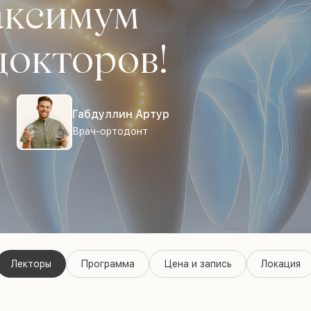
аксимум
докторов!
Габдуллин Артур
Врач-ортодонт
Лекторы
Программа
Цена и запись
Локация