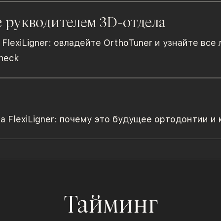
с рукводителем 3D-отдела
lexiLigner: овладейте OrthoTuner и узнайте все 
heck
FlexiLigner: почему это будущее ортодонтии и к
Тайминг