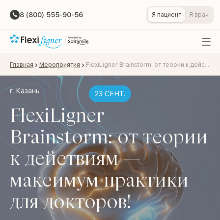
8 (800) 555-90-56
Я пациент
Я врач
Главная
Мероприятия
FlexiLigner Brainstorm: от теории к действиям — максимум практики для докторов!
г. Казань
23 СЕНТ.
FlexiLigner
Brainstorm: от теории
к действиям —
максимум практики
для докторов!