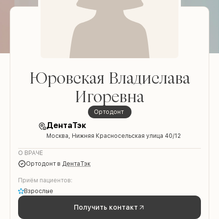
Юровская Владислава
Игоревна
Ортодонт
ДентаТэк
Москва, Нижняя Красносельская улица 40/12
О ВРАЧЕ
Ортодонт
в
ДентаТэк
Приём пациентов:
Взрослые
Получить контакт