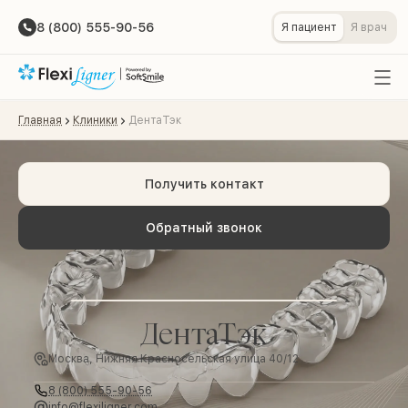
8 (800) 555-90-56
Я пациент
Я врач
Главная
Клиники
ДентаТэк
Получить контакт
Обратный звонок
ДентаТэк
Москва, Нижняя Красносельская улица 40/12
8 (800) 555-90-56
info@flexiligner.com