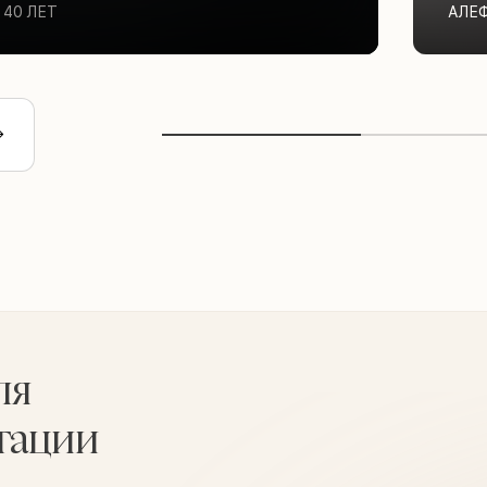
40 ЛЕТ
АЛЕ
ля
тации