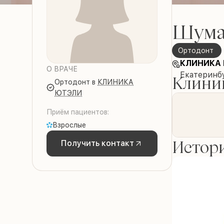
Шума
Ортодонт
КЛИНИКА
О ВРАЧЕ
Екатеринбу
Клиник
Ортодонт
в
КЛИНИКА
ЮТЭЛИ
Приём пациентов:
Взрослые
Истори
Получить контакт