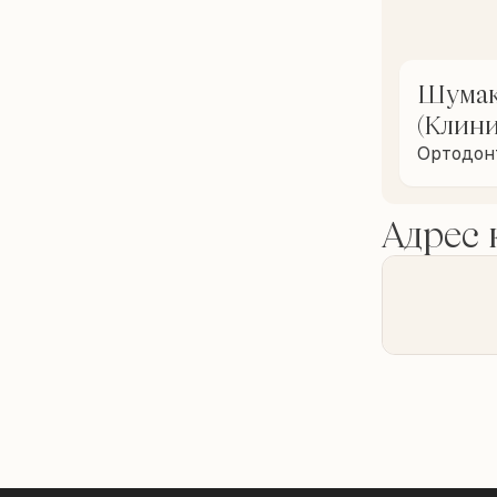
Шумак
(Клин
Ортодон
Адрес