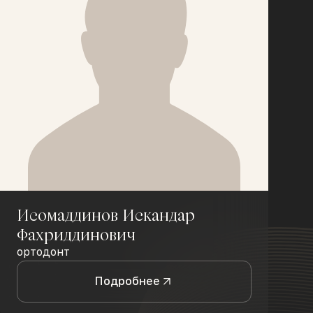
Исомаддинов Искандар
Фахриддинович
ортодонт
Подробнее