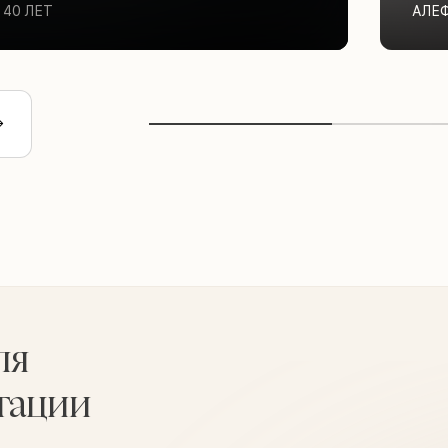
40 ЛЕТ
АЛЕ
ля
тации