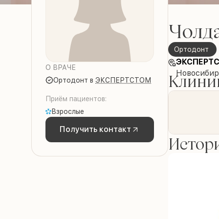
Чолд
Ортодонт
ЭКСПЕРТ
О ВРАЧЕ
Новосибир
Клиник
Ортодонт
в
ЭКСПЕРТСТОМ
Приём пациентов:
Взрослые
Получить контакт
Истори