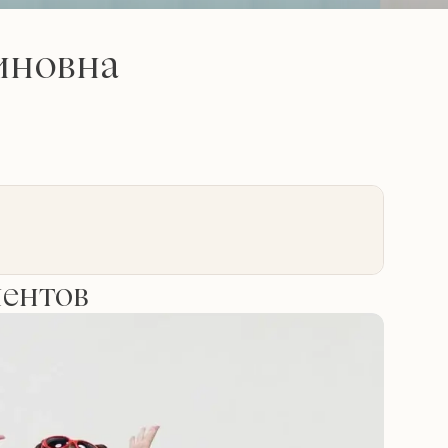
иновна
иентов