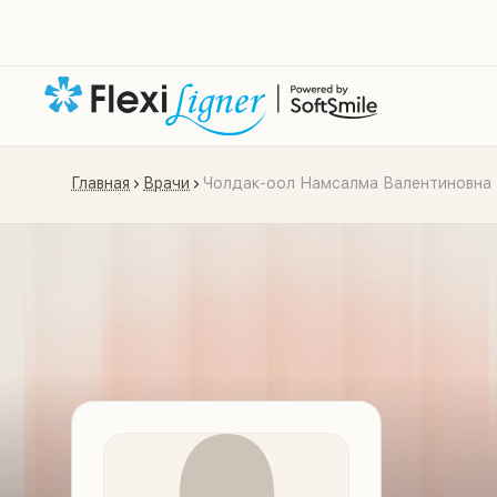
Главная
Врачи
Чолдак-оол Намсалма Валентиновна