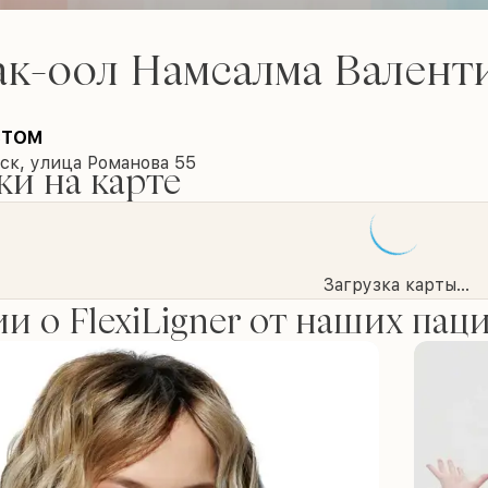
ак-оол Намсалма Валент
СТОМ
ск, улица Романова 55
и на карте
Загрузка карты...
и о FlexiLigner от наших пац