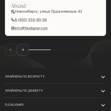
Brilliance
Abend
Новосибирск, улица Орджоникидзе 43
8 (800) 555-90-56
info@flexiligner.com
ЭЛАЙНЕРЫ ПО ВОЗРАСТУ
ЭЛАЙНЕРЫ ПО ДЕФЕКТУ
FLEXILIGNER