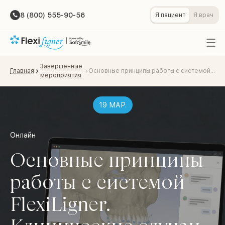
8 (800) 555-90-56
Я пациент
Я врач
Завершенные
Главная
Основные принципы работы с системой FlexiLigner. Клинические случаи, частые ошибки и пути их исправления
мероприятия
19 МАР.
Онлайн
Основные принципы
работы с системой
FlexiLigner.