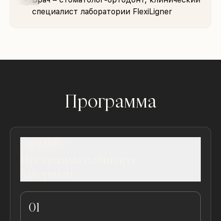
специалист лаборатории FlexiLigner
Программа
19 МАР.
Программа вебинара
-
завершен
01