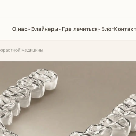
О нас
Элайнеры
Где лечиться
Блог
Контак
озрастной медицины