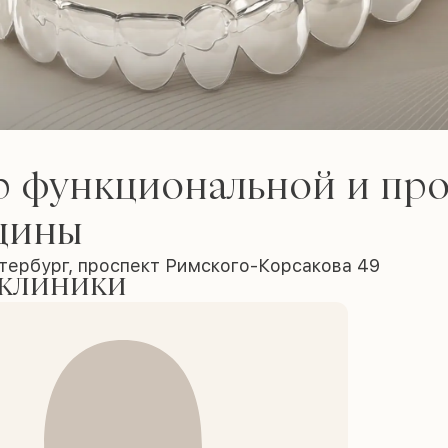
р функциональной и пр
цины
тербург, проспект Римского-Корсакова 49
 клиники