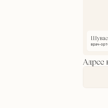
Шувае
врач-ор
Адрес