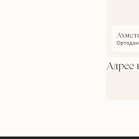
Ахмет
Ортодон
Адрес