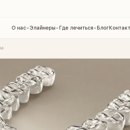
О нас
Элайнеры
Где лечиться
Блог
Контак
ва