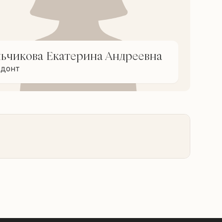
льчикова Екатерина Андреевна
одонт