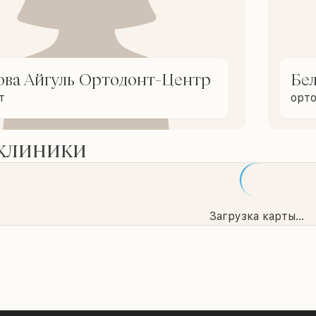
ова Айгуль Ортодонт-Центр
Бе
т
орт
 клиники
Загрузка карты...