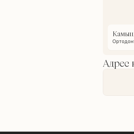
Камыш
Ортодон
Адрес