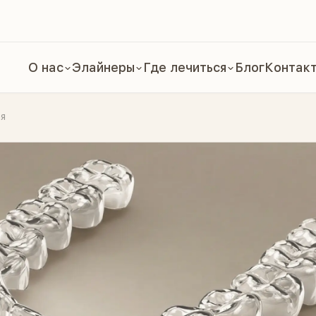
О нас
Элайнеры
Где лечиться
Блог
Контак
ая