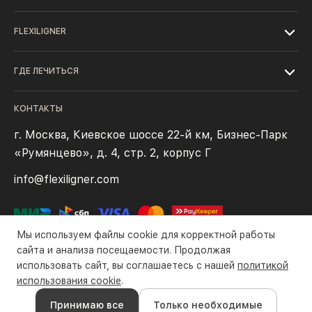
FLEXILIGNER
ГДЕ ЛЕЧИТЬСЯ
КОНТАКТЫ
г. Москва, Киевское шоссе 22-й км, Бизнес-Парк
«Румянцево», д. 4, стр. 2, корпус Г
info@flexiligner.com
Мы используем файлы cookie для корректной работы
сайта и анализа посещаемости. Продолжая
использовать сайт, вы соглашаетесь с нашей
политикой
Политика конфиденциальности
Файлы cookie
Правила оплаты
использования cookie
.
Все права защищены компанией ООО «Флексилайнер». ©2016-
Принимаю все
Только необходимые