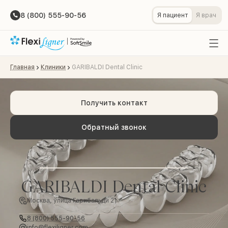
8 (800) 555-90-56
Я пациент
Я врач
Главная
Клиники
GARIBALDI Dental Clinic
Получить контакт
Обратный звонок
GARIBALDI Dental Clinic
Москва, улица Гарибальди 21
8 (800) 555-90-56
info@flexiligner.com