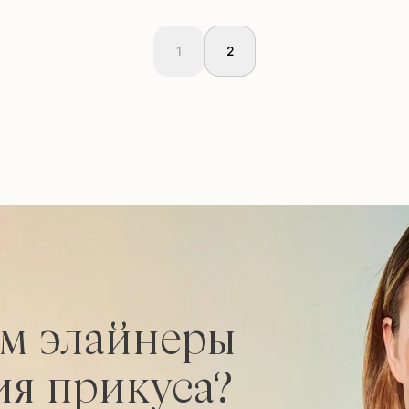
1
2
ам элайнеры
ия прикуса?