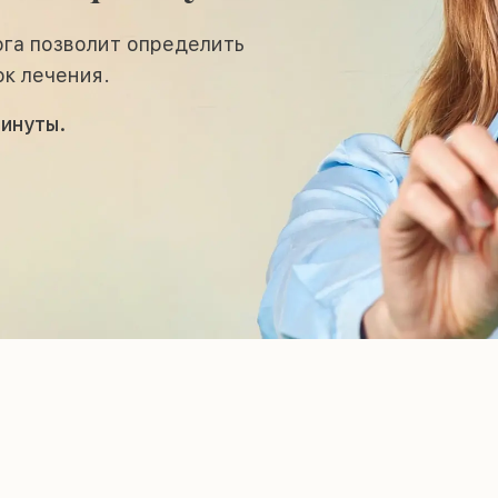
ога позволит определить
ок лечения.
инуты.