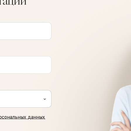
тации
рсональных данных