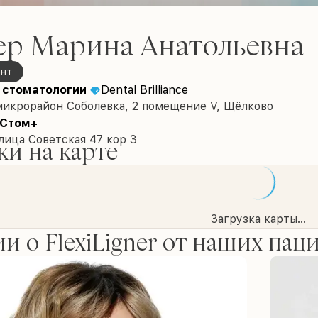
ер Марина Анатольевна
онт
 стоматологии
Dental Brilliance
микрорайон Соболевка, 2 помещение V, Щёлково
 Стом+
лица Советская 47 кор 3
и на карте
Загрузка карты...
и о FlexiLigner от наших пац