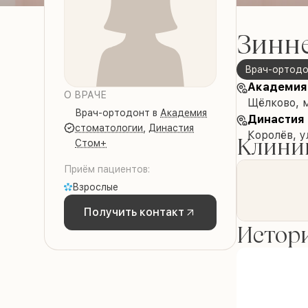
Зинн
Врач-ортод
Академия
О ВРАЧЕ
Щёлково, 
Врач-ортодонт
в
Академия
Династия
стоматологии
,
Династия
Королёв, у
Клиник
Стом+
Приём пациентов:
Взрослые
Получить контакт
Истори