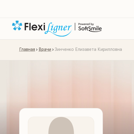
Главная
Врачи
Зинченко Елизавета Кирилловна