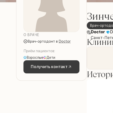
Зинч
врач-ортод
Doctor
D
О ВРАЧЕ
Санкт-Пете
Клиник
врач-ортодонт
в
Doctor
Приём пациентов:
Взрослые
Дети
Получить контакт
Истори