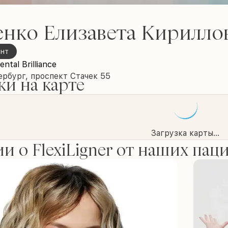
енко Елизавета Кирилло
онт
ental Brilliance
рбург, проспект Стачек 55
и на карте
Загрузка карты...
и о FlexiLigner от наших пац