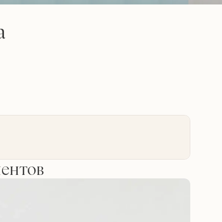
а
иентов