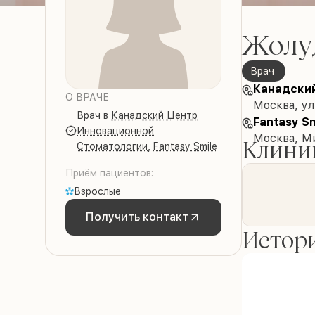
Жолу
врач
Канадский
О ВРАЧЕ
Москва, у
врач
в
Канадский Центр
Fantasy Sm
Инновационной
Москва, Ми
Клиник
Стоматологии
,
Fantasy Smile
Приём пациентов:
Взрослые
Получить контакт
Истори