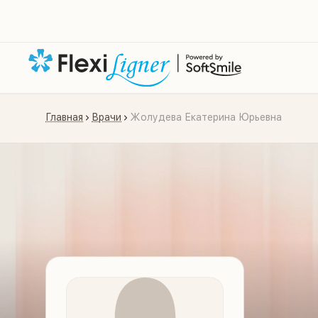
Главная
Врачи
Жолудева Екатерина Юрьевна