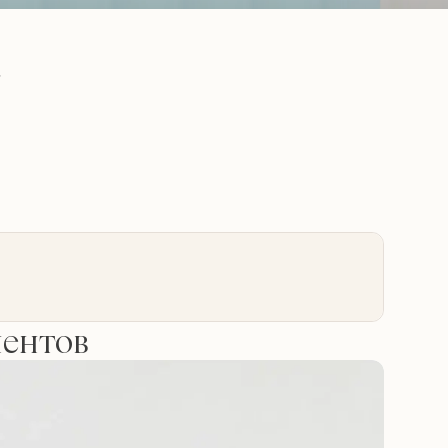
а
иентов