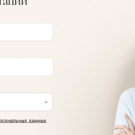
тации
рсональных данных