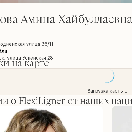
ова Амина Хайбуллаевн
одненская улица 36/11
йли
к, улица Успенская 28
и на карте
Загрузка карты...
и о FlexiLigner от наших пац