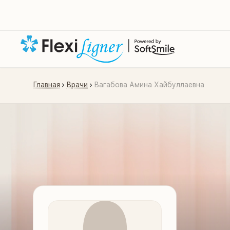
Главная
Врачи
Вагабова Амина Хайбуллаевна