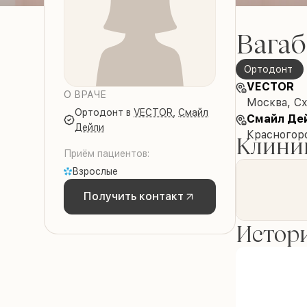
Вагаб
Ортодонт
VECTOR
О ВРАЧЕ
Москва, Сх
Ортодонт
в
VECTOR
,
Смайл
Смайл Де
Дейли
Красногорс
Клиник
Приём пациентов:
Взрослые
Получить контакт
Истори