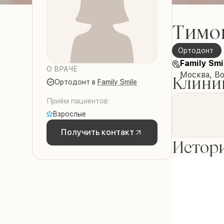
Тимо
ортодонт
Family Smi
О ВРАЧЕ
Москва, В
Клиник
ортодонт
в
Family Smile
Приём пациентов:
Взрослые
Получить контакт
Истори