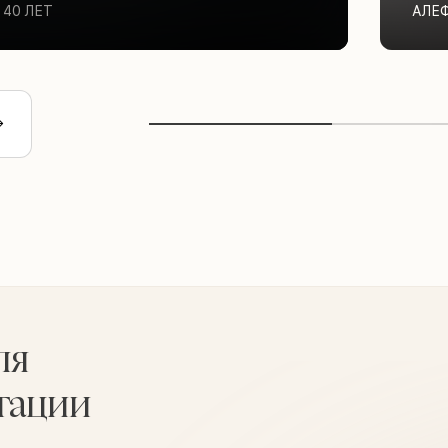
40 ЛЕТ
АЛЕ
ля
тации