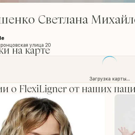
шенко Светлана Михайл
le
оронцовская улица 20
и на карте
Загрузка карты...
и о FlexiLigner от наших пац