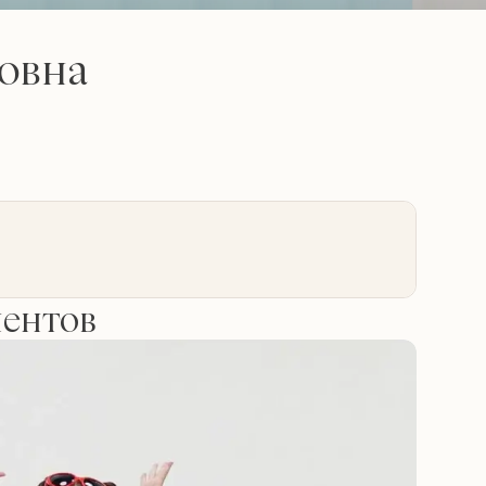
овна
иентов