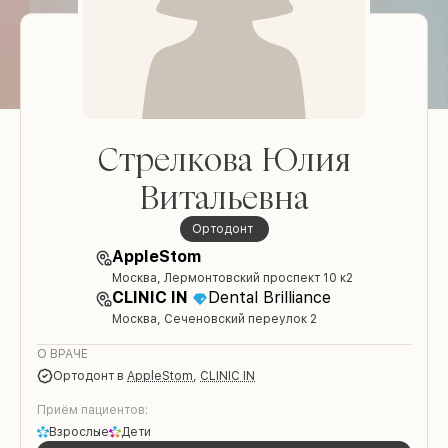
Стрелкова Юлия
Витальевна
Ортодонт
AppleStom
Москва, Лермонтовский проспект 10 к2
CLINIC IN
Dental Brilliance
Москва, Сеченовский переулок 2
О ВРАЧЕ
Ортодонт
в
AppleStom
,
CLINIC IN
Приём пациентов:
Взрослые
Дети