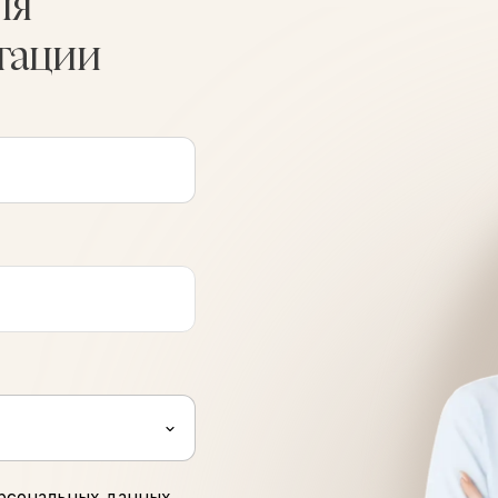
ля
тации
рсональных данных