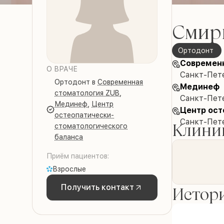
Смир
ортодонт
Современ
О ВРАЧЕ
Санкт-Пете
ортодонт
в
Современная
Мединеф
стоматология ZUB
,
Санкт-Пете
Мединеф
,
Центр
Центр ост
остеопатически-
Санкт-Пете
Клиник
стоматологического
баланса
Приём пациентов:
Взрослые
Получить контакт
Истори