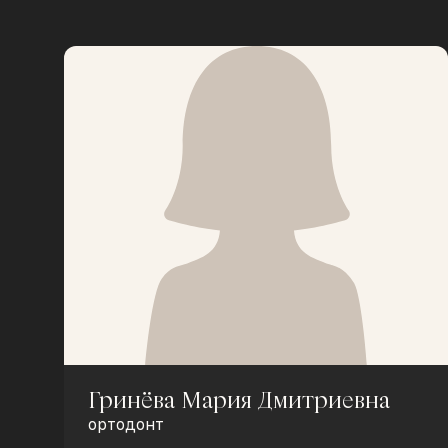
Гринёва Мария Дмитриевна
ортодонт