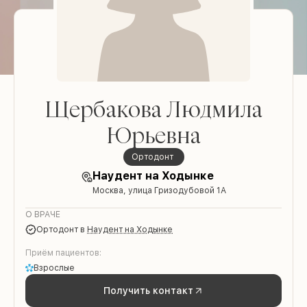
Щербакова Людмила
Юрьевна
ортодонт
Наудент на Ходынке
Москва, улица Гризодубовой 1А
О ВРАЧЕ
ортодонт
в
Наудент на Ходынке
Приём пациентов:
Взрослые
Получить контакт