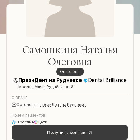
Самошкина Наталья
Олеговна
ортодонт
ПрезиДент на Рудневке
Dental Brilliance
Москва, Улица Руднёвка д.18
О ВРАЧЕ
ортодонт
в
ПрезиДент на Рудневке
Приём пациентов:
Взрослые
Дети
Получить контакт