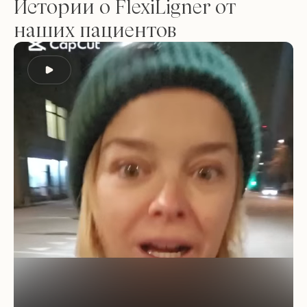
Истории о FlexiLigner от
наших пациентов