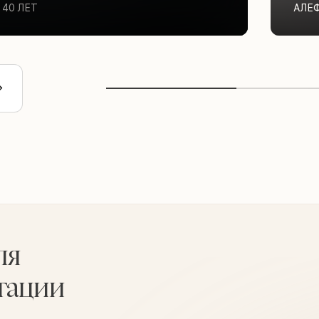
40 ЛЕТ
АЛЕ
ля
тации