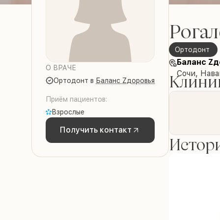
Рогал
Ортодонт
Баланс Zд
О ВРАЧЕ
Сочи, Нава
Клиник
Ортодонт
в
Баланс Zдоровья
Приём пациентов:
Взрослые
Получить контакт
Истори