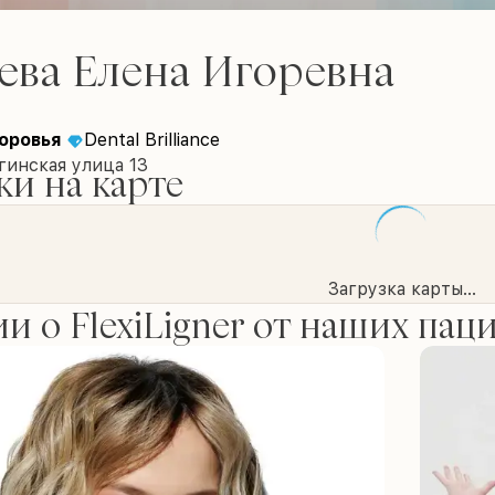
ева Елена Игоревна
оровья
Dental Brilliance
гинская улица 13
и на карте
Загрузка карты...
и о FlexiLigner от наших пац