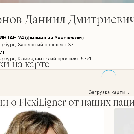
онов Даниил Дмитриеви
НТАН 24 (филиал на Заневском)
рбург, Заневский проспект 37
ет
ербург, Комендантский проспект 57к1
и на карте
Загрузка карты...
и о FlexiLigner от наших пац