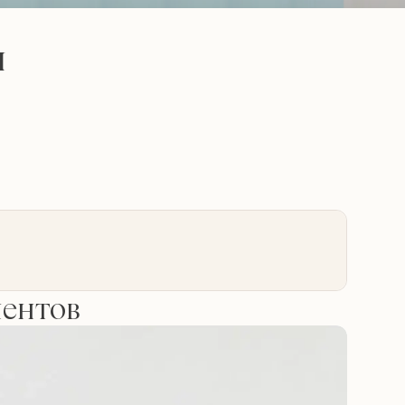
ч
иентов