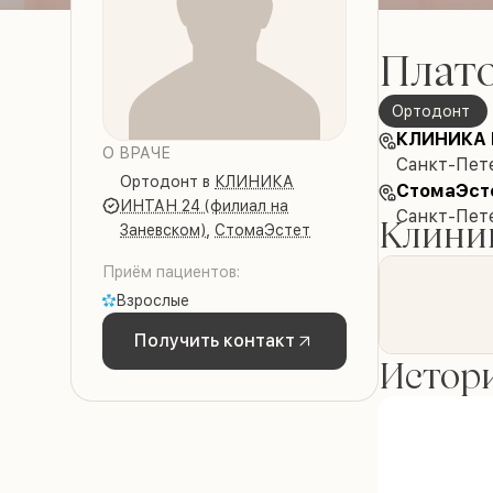
Плат
ортодонт
КЛИНИКА И
О ВРАЧЕ
Санкт-Пете
ортодонт
в
КЛИНИКА
СтомаЭст
ИНТАН 24 (филиал на
Санкт-Пет
Клиник
Заневском)
,
СтомаЭстет
Приём пациентов:
Взрослые
Получить контакт
Истори