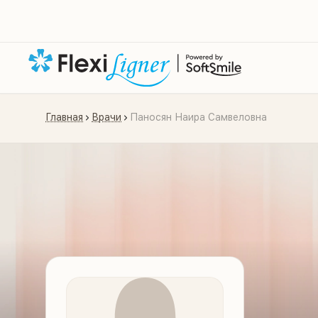
Главная
Врачи
Паносян Наира Самвеловна