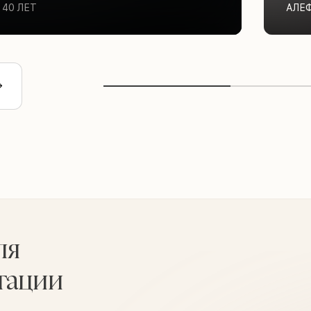
40 ЛЕТ
АЛЕ
ля
тации