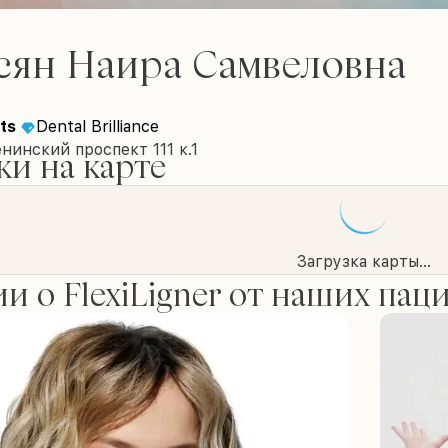
сян Наира Самвеловна
ts
Dental Brilliance
нинский проспект 111 к.1
и на карте
Загрузка карты...
и о FlexiLigner от наших пац