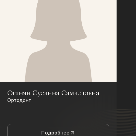
Оганян Сусанна Самвеловна
Ортодонт
Подробнее