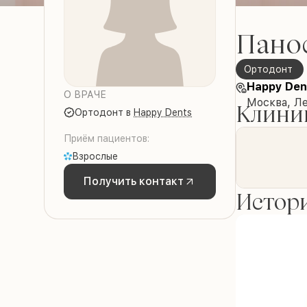
Пано
Ортодонт
Happy Den
О ВРАЧЕ
Москва, Ле
Клиник
Ортодонт
в
Happy Dents
Приём пациентов:
Взрослые
Получить контакт
Истори