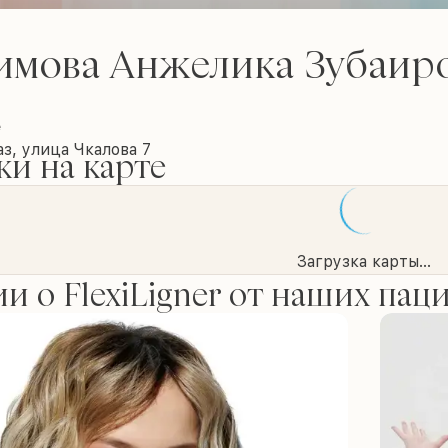
имова Анжелика Зубаир
e
з, улица Чкалова 7
и на карте
Загрузка карты...
и о FlexiLigner от наших пац