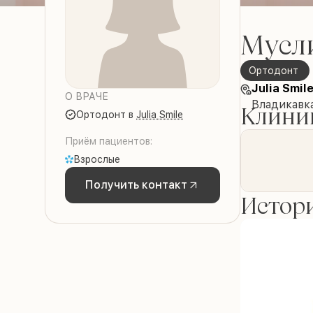
Мусл
Ортодонт
Julia Smil
О ВРАЧЕ
Владикавка
Клиник
Ортодонт
в
Julia Smile
Приём пациентов:
Взрослые
Получить контакт
Истори