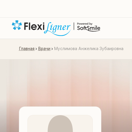
Главная
Врачи
Муслимова Анжелика Зубаировна