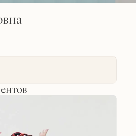
овна
иентов