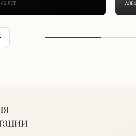
40 ЛЕТ
АЛЕ
ля
тации