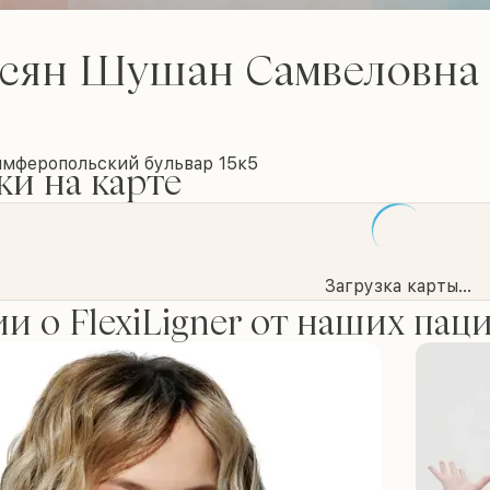
сян Шушан Самвеловна
имферопольский бульвар 15к5
и на карте
Загрузка карты...
и о FlexiLigner от наших пац