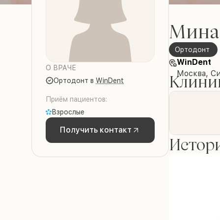
Мина
Ортодонт
WinDent
О ВРАЧЕ
Москва, С
Клиник
Ортодонт
в
WinDent
Приём пациентов:
Взрослые
Получить контакт
Истори