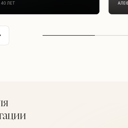
40 ЛЕТ
АЛЕ
ля
тации