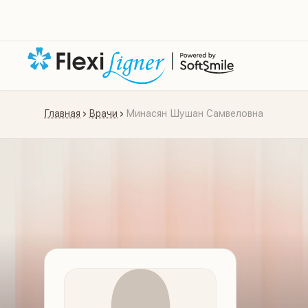
Главная
Врачи
Минасян Шушан Самвеловна