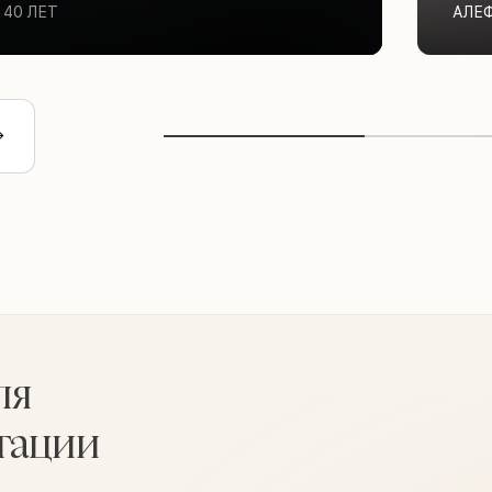
40 ЛЕТ
АЛЕ
ля
тации