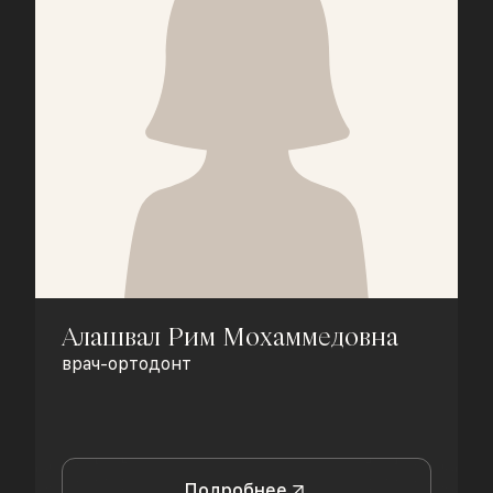
Алашвал Рим Мохаммедовна
врач-ортодонт
Подробнее