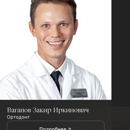
Вагапов Закир Иркинович
Ортодонт
Подробнее