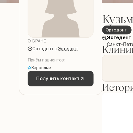
Кузьм
Ортодонт
Эстедент
О ВРАЧЕ
Санкт-Пете
Клиник
Ортодонт
в
Эстедент
Приём пациентов:
Взрослые
Получить контакт
Истори