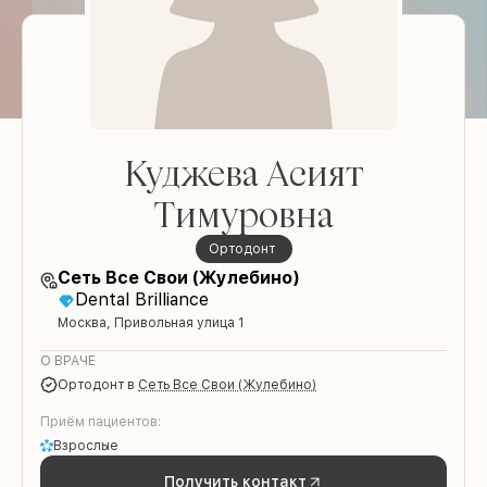
Куджева Асият
Тимуровна
Ортодонт
Сеть Все Свои (Жулебино)
Dental Brilliance
Москва, Привольная улица 1
О ВРАЧЕ
Ортодонт
в
Сеть Все Свои (Жулебино)
Приём пациентов:
Взрослые
Получить контакт