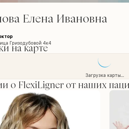
ова Елена Ивановна
октор
лица Гризодубовой 4к4
и на карте
Загрузка карты...
и о FlexiLigner от наших пац