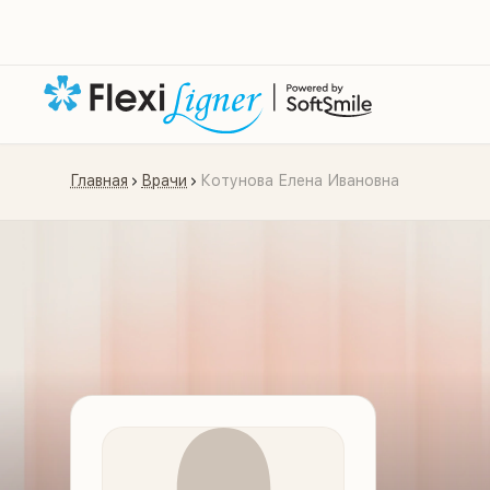
Главная
Врачи
Котунова Елена Ивановна