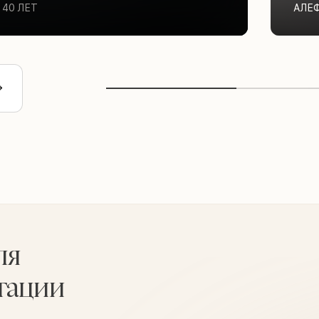
40 ЛЕТ
АЛЕ
ля
тации