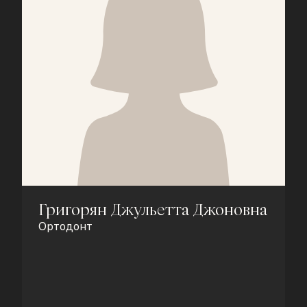
Григорян Джульетта Джоновна
Ортодонт