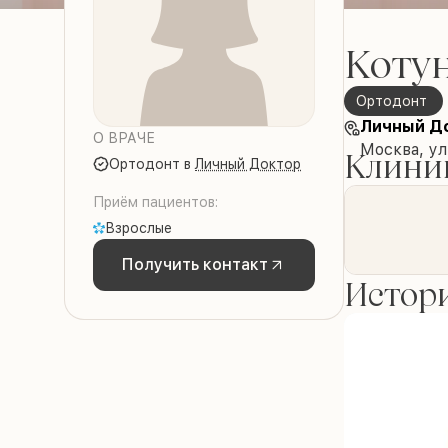
Котун
ортодонт
Личный Д
О ВРАЧЕ
Москва, у
Клиник
ортодонт
в
Личный Доктор
Приём пациентов:
Взрослые
Получить контакт
Истори