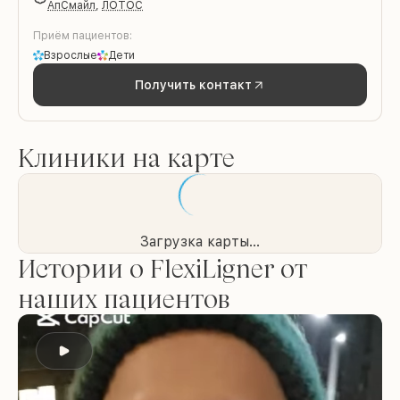
АпСмайл
,
ЛОТОС
Приём пациентов:
Взрослые
Дети
Получить контакт
Клиники на карте
Загрузка карты...
Истории о FlexiLigner от
наших пациентов