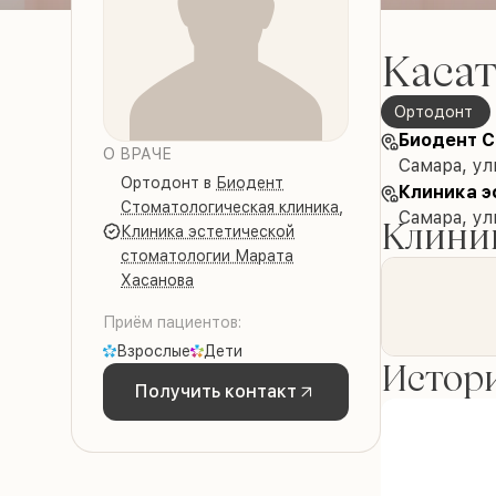
Касат
Ортодонт
Биодент С
О ВРАЧЕ
Самара, ул
Ортодонт
в
Биодент
Клиника э
Стоматологическая клиника
,
Самара, ул
Клиник
Клиника эстетической
стоматологии Марата
Хасанова
Приём пациентов:
Взрослые
Дети
Истори
Получить контакт