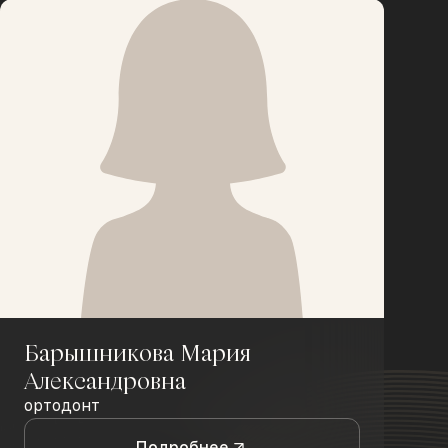
Барышникова Мария
Александровна
ортодонт
Подробнее