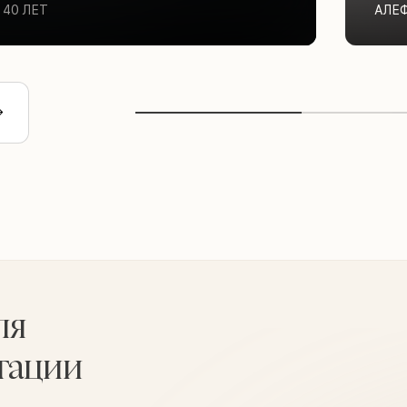
40 ЛЕТ
АЛЕ
ля
тации