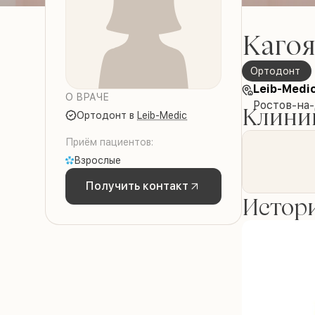
Каго
ортодонт
Leib-Medi
О ВРАЧЕ
Ростов-на
Клиник
ортодонт
в
Leib-Medic
Приём пациентов:
Взрослые
Получить контакт
Истори