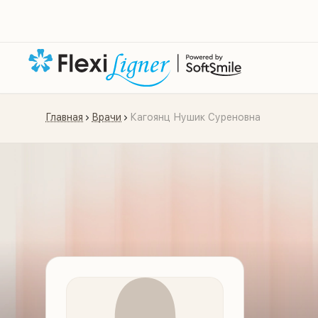
Главная
Врачи
Кагоянц Нушик Суреновна