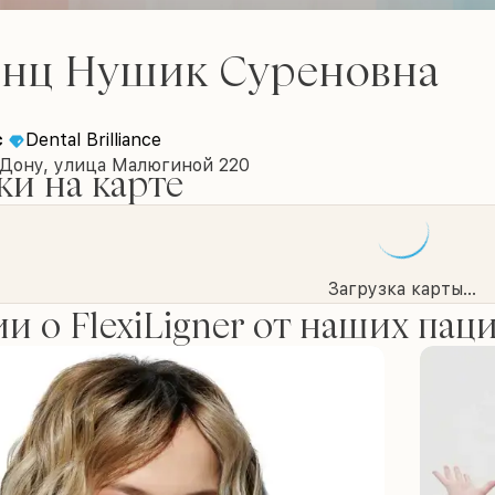
янц Нушик Суреновна
c
Dental Brilliance
-Дону, улица Малюгиной 220
и на карте
Загрузка карты...
и о FlexiLigner от наших пац