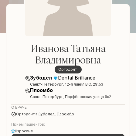
Иванова Татьяна
Владимировна
ортодонт
Зубодел
Dental Brilliance
Санкт-Петербург, 12-я линия В.О. 29\53
Плоомбо
Санкт-Петербург, Парфёновская улица 6к2
О ВРАЧЕ
ортодонт
в
Зубодел
,
Плоомбо
Приём пациентов:
Взрослые