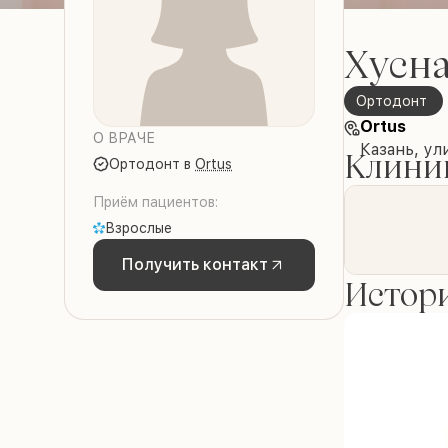
Хусна
ортодонт
Ortus
О ВРАЧЕ
Казань, ул
Клиник
ортодонт
в
Ortus
Приём пациентов:
Взрослые
Получить контакт
Истори