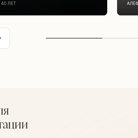
40 ЛЕТ
АЛЕ
ля
тации