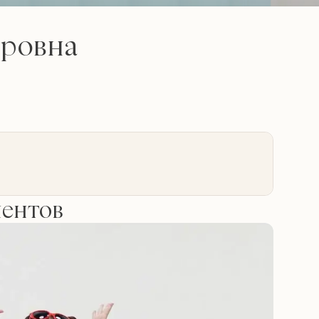
дровна
иентов