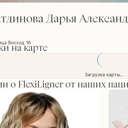
тдинова Дарья Алексан
ица Восход 16
и на карте
Загрузка карты...
и о FlexiLigner от наших пац