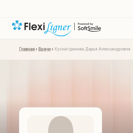
Главная
Врачи
Хуснатдинова Дарья Александровна