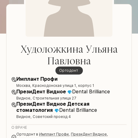
Худоложкина Ульяна
Павловна
Ортодонт
Имплант Профи
Москва, Краснодонская улица 1, корпус 1
ПрезиДент Видное
Dental Brilliance
Видное, Строительная улица 27
ПрезиДент Видное Детская
стоматология
Dental Brilliance
Видное, Советский проезд 4
О ВРАЧЕ
Ортодонт
в
Имплант Профи
,
ПрезиДент Видное
,