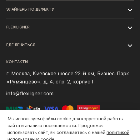
ЭЛАЙНЕРЫ ПО ДЕФЕКТУ
FLEXILIGNER
ГДЕ ЛЕЧИТЬСЯ
КОНТАКТЫ
г. Москва, Киевское шоссе 22-й км, Бизнес-Парк
«Румянцево», д. 4, стр. 2, корпус Г
info@flexiligner.com
Мы используем файлы cookie для корректной работы
сайта и анализа посещаемости. Продолжая
использовать сайт, вы соглашаетесь с нашей
политикой
Политика конфиденциальности
Файлы cookie
Правила оплаты
использования cookie
.