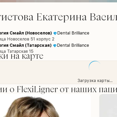
истова Екатерина Васи
гия Смайл (Новоселов)
Dental Brilliance
ица Новоселов 51 корпус 2
гия Смайл (Татарская)
Dental Brilliance
ица Татарская 15
и на карте
Загрузка карты...
и о FlexiLigner от наших пац