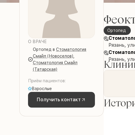
Феокт
Ортопед
Стоматоло
О ВРАЧЕ
Рязань, ул
Ортопед
в
Стоматология
Стоматоло
Смайл (Новоселов)
,
Рязань, ул
Клиник
Стоматология Смайл
(Татарская)
Приём пациентов:
Взрослые
Истори
Получить контакт