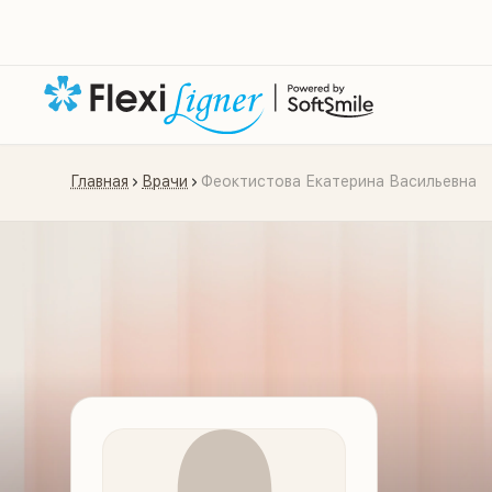
Главная
Врачи
Феоктистова Екатерина Васильевна