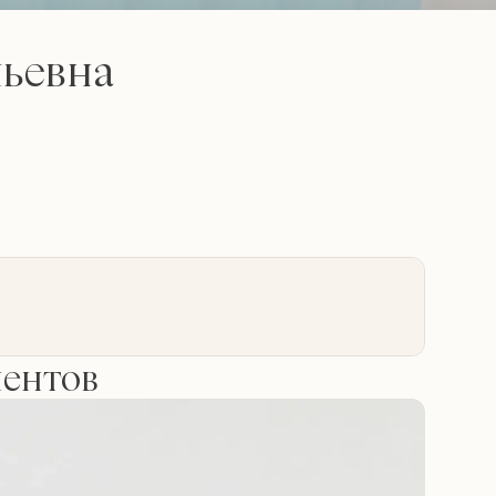
льевна
иентов