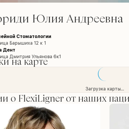
ориди Юлия Андреевна
мейной Стоматологии
ица Барышиха 12 к 1
а Дент
лица Дмитрия Ульянова 6к1
и на карте
Загрузка карты...
и о FlexiLigner от наших пац