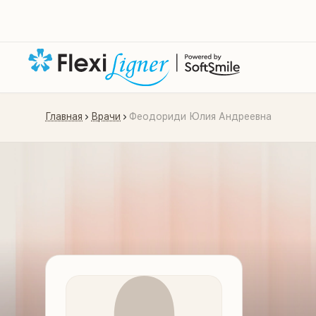
Главная
Врачи
Феодориди Юлия Андреевна