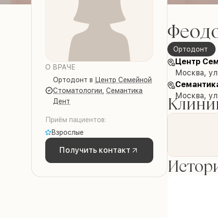
Феод
Ортодонт
Центр Се
О ВРАЧЕ
Москва, ул
Ортодонт
в
Центр Семейной
Семантик
Стоматологии
,
Семантика
Москва, у
Клиник
Дент
Приём пациентов:
Взрослые
Получить контакт
Истори