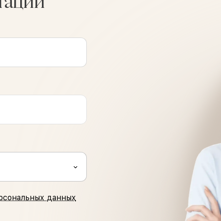
тации
рсональных данных