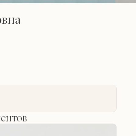
овна
иентов