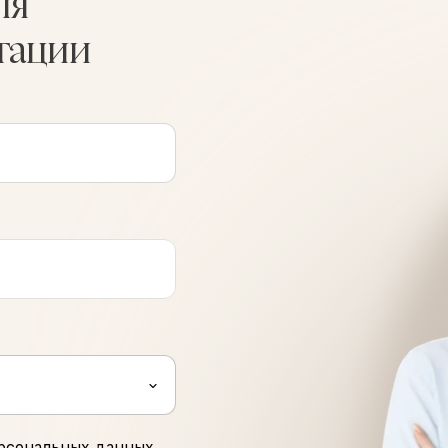
ля
тации
рсональных данных