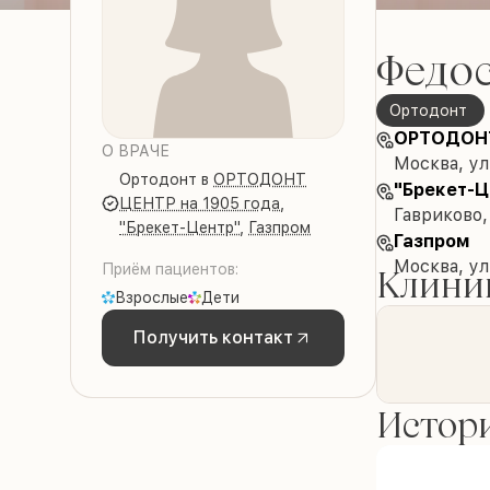
Федо
Ортодонт
ОРТОДОНТ
О ВРАЧЕ
Москва, ул
Ортодонт
в
ОРТОДОНТ
"Брекет-Ц
ЦЕНТР на 1905 года
,
Гавриково,
"Брекет-Центр"
,
Газпром
Газпром
Москва, ул
Приём пациентов:
Клиник
Взрослые
Дети
Получить контакт
Истори