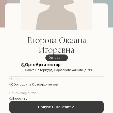
Егорова Оксана
Игоревна
Ортодонт
ОртоАрхитектор
Санкт-Петербург, Парфёновская улица 7к1
О ВРАЧЕ
Ортодонт
в
ОртоАрхитектор
Приём пациентов:
Взрослые
Получить контакт