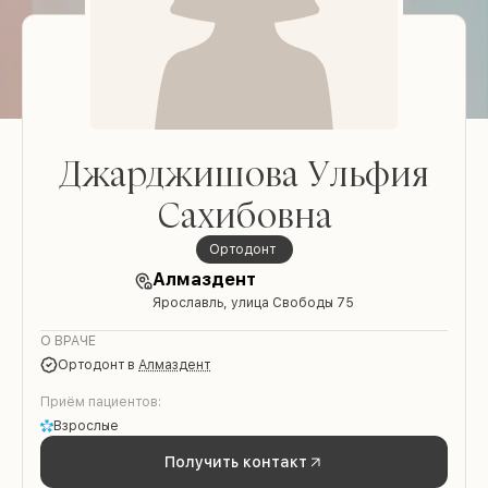
Джарджишова Ульфия
Сахибовна
Ортодонт
Алмаздент
Ярославль, улица Свободы 75
О ВРАЧЕ
Ортодонт
в
Алмаздент
Приём пациентов:
Взрослые
Получить контакт