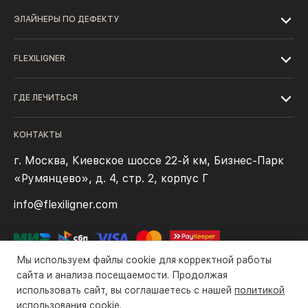
ЭЛАЙНЕРЫ ПО ДЕФЕКТУ
FLEXILIGNER
ГДЕ ЛЕЧИТЬСЯ
КОНТАКТЫ
г. Москва, Киевское шоссе 22-й км, Бизнес-Парк
«Румянцево», д. 4, стр. 2, корпус Г
info@flexiligner.com
Мы используем файлы cookie для корректной работы
сайта и анализа посещаемости. Продолжая
использовать сайт, вы соглашаетесь с нашей
политикой
Политика конфиденциальности
Файлы cookie
Правила оплаты
использования cookie
.